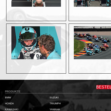
BESTE
PRODUKTE
BMW
SUZUKI
HONDA
TRIUMPH
KAWASAKI
YAMAHA