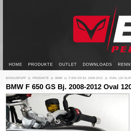
HOME
PRODUKTE
OUTLET
DOWNLOADS
RENN
»
»
»
»
BOSAUSPUFF
PRODUKTE
BMW
F 650 GS BJ. 2008-2012
OVAL 120 SLI
BMW F 650 GS Bj. 2008-2012 Oval 120