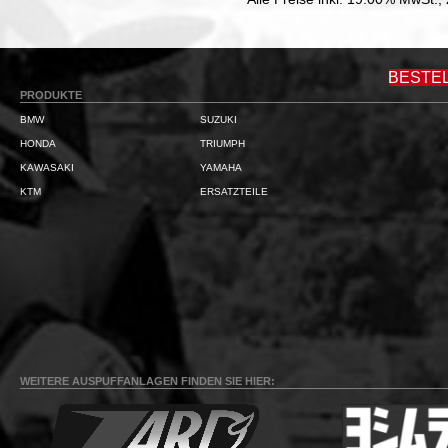
BESTE
PRODUKTE
BMW
SUZUKI
HONDA
TRIUMPH
KAWASAKI
YAMAHA
KTM
ERSATZTEILE
WEITERE AUSPUFFANLAGEN FINDEN SIE HIER: