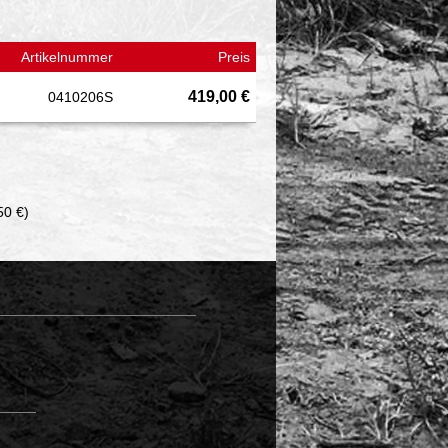
Artikelnummer
Preis
419,00 €
0410206S
50 €)