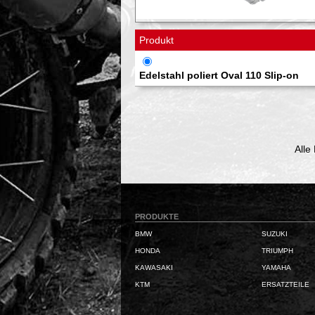
Produkt
Edelstahl poliert Oval 110 Slip-on
Alle
PRODUKTE
BMW
SUZUKI
HONDA
TRIUMPH
KAWASAKI
YAMAHA
KTM
ERSATZTEILE