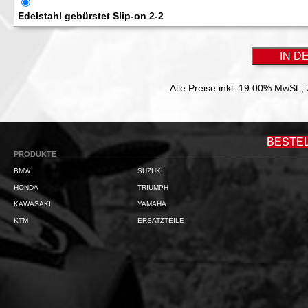
Edelstahl gebürstet Slip-on 2-2
Alle Preise inkl. 19.00% MwSt.,
BESTE
PRODUKTE
BMW
SUZUKI
HONDA
TRIUMPH
KAWASAKI
YAMAHA
KTM
ERSATZTEILE