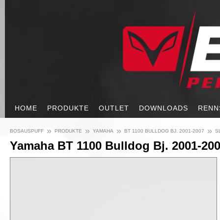
HOME
PRODUKTE
OUTLET
DOWNLOADS
RENN
»
»
»
»
BOSAUSPUFF
PRODUKTE
YAMAHA
BT 1100 BULLDOG BJ. 2001-2007
S
Yamaha BT 1100 Bulldog Bj. 2001-200