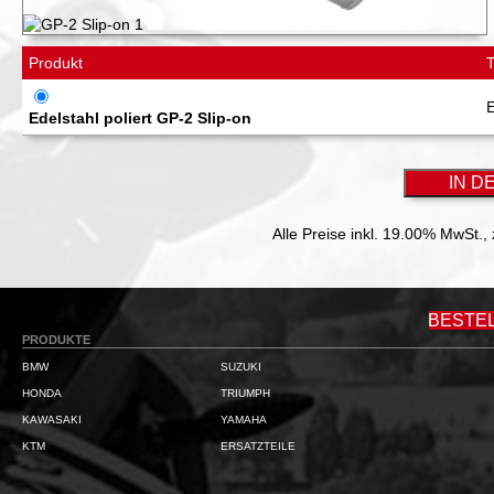
Produkt
Edelstahl poliert GP-2 Slip-on
Alle Preise inkl. 19.00% MwSt.,
BESTE
PRODUKTE
BMW
SUZUKI
HONDA
TRIUMPH
KAWASAKI
YAMAHA
KTM
ERSATZTEILE